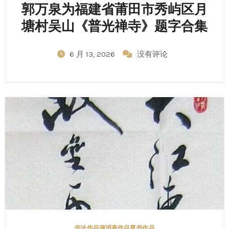
郭万泉为福建省莆田市秀屿区月
塘村吴山《普光禅寺》题字合集
6 月 13, 2026
没有评论
书法作品
源滔斋作品
草书作品