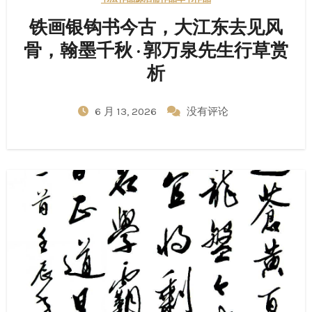
铁画银钩书今古，大江东去见风
骨，翰墨千秋 · 郭万泉先生行草赏
析
6 月 13, 2026
没有评论