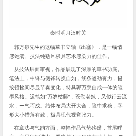
秦时明月汉时关
郭万泉先生的这幅草书立轴《出塞》，是一幅情
感饱满、技法纯熟且极具艺术感染力的佳作。
从技法层面审视，作品展现了深厚的草书功底。
笔法上，中锋与侧锋转换自如，线条遒劲有力，提
按顿挫间尽显节奏变化，特具郭万泉自成一体的笔
墨风格。运笔如“万岁枯藤”，苍劲老辣，又似行云流
水，一气呵成。结体布局大开大合，险中求稳，字
形大小错落有致，极具现代视觉张力。
在章法与气韵方面，整幅作品气势磅礴，首尾呼