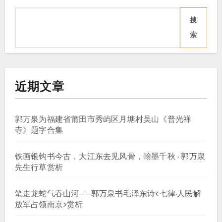
搜
索
近期文章
郭万泉为福建省莆田市秀屿区月塘村吴山《普光禅
寺》题字合集
铁画银钩书今古，大江东去见风骨，翰墨千秋 · 郭万泉
先生行草赏析
笔走龙蛇气吞山河——郭万泉书毛泽东诗<七律·人民解
放军占领南京>赏析