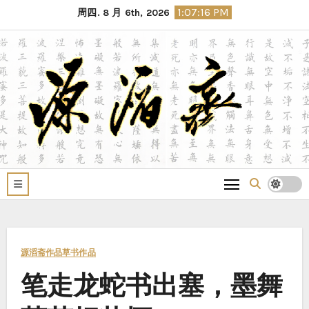
Skip
1:07:17 PM
周四. 8 月 6th, 2026
to
content
源滔斋作品
草书作品
笔走龙蛇书出塞，墨舞