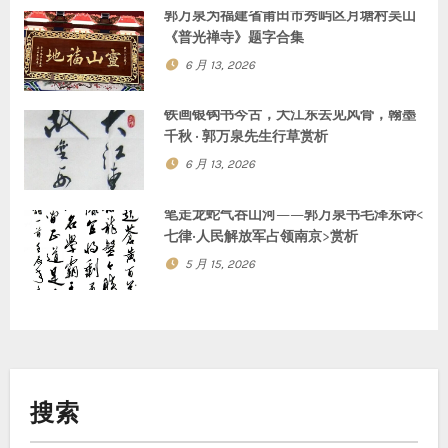
郭万泉为福建省莆田市秀屿区月塘村吴山
《普光禅寺》题字合集
6 月 13, 2026
铁画银钩书今古，大江东去见风骨，翰墨
千秋 · 郭万泉先生行草赏析
6 月 13, 2026
笔走龙蛇气吞山河——郭万泉书毛泽东诗<
七律·人民解放军占领南京>赏析
5 月 15, 2026
搜索