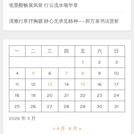
笔墨酣畅展风骨 行云流水颂华章
清雅行草抒胸臆 静心无求见精神——郭万泉书法赏析
一
二
三
四
五
六
日
1
2
3
4
5
6
7
8
9
10
11
12
13
14
15
16
17
18
19
20
21
22
23
24
25
26
27
28
29
30
31
2026 年 5 月
« 4 月
6 月 »