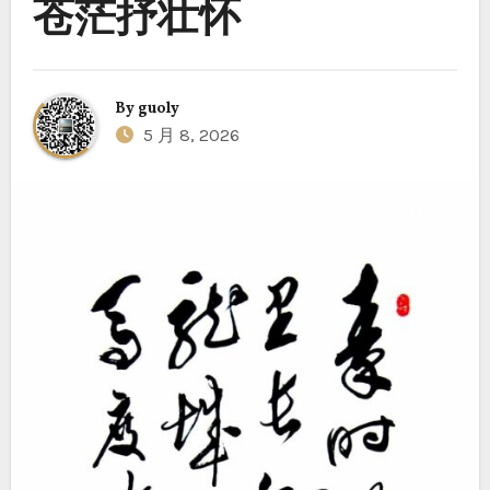
苍茫抒壮怀
By
guoly
5 月 8, 2026