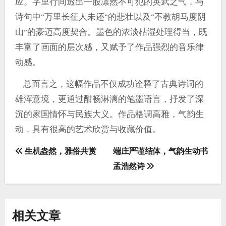
应。字里行间透出一股凛然不可犯的英武之气，与
诗句中“万里长征人未还”的悲壮以及“不教胡马度阴
山”的豪迈高度契合。墨色的浓淡枯湿处理得当，既
丰富了画面的层次感，又赋予了作品强烈的音乐律
动感。
总而言之，这幅作品不仅成功诠释了古典诗词的
雄浑意境，更通过酣畅淋漓的笔墨语言，抒发了深
沉的家国情怀与民族大义。作品格调高雅，气韵生
动，具有很高的艺术欣赏与收藏价值。
文
生机盎然，雅俗共赏
端庄严谨结体，气韵生动书
孟浩然诗
章
导
航
相关文章