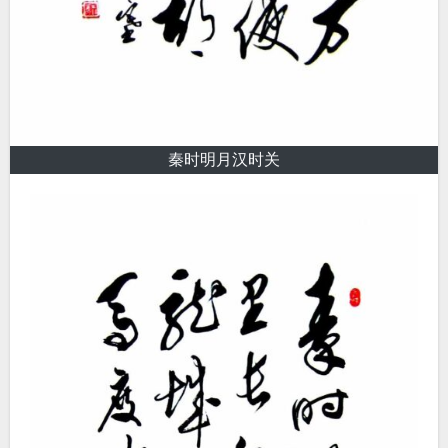
秦时明月汉时关