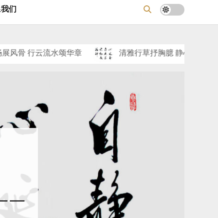
系我们
流水颂华章
清雅行草抒胸臆 静心无求见精神——郭万
——