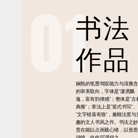
01
书法
作品
娴熟的笔墨驾驭能力与清雅含
的审美取向，字体是“潇洒飘
逸，富有韵律感”；整体是“古
典雅”；章法上是“竖式书写”、
“文字错落有致”，兼顾法度与
趣的文人书风之作。书法之妙
贵在能以点画载心绪，以形质
诗情，此作可谓得之。。