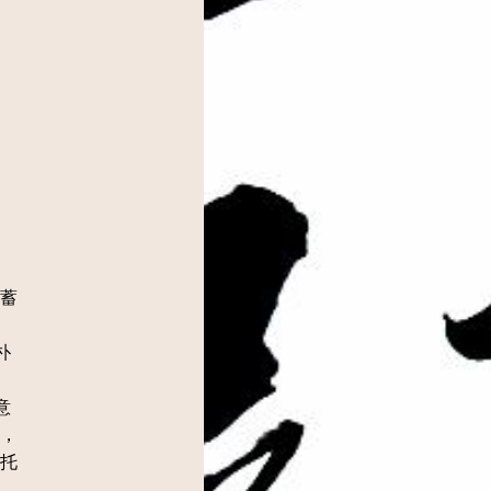
蓄
朴
意
，
托